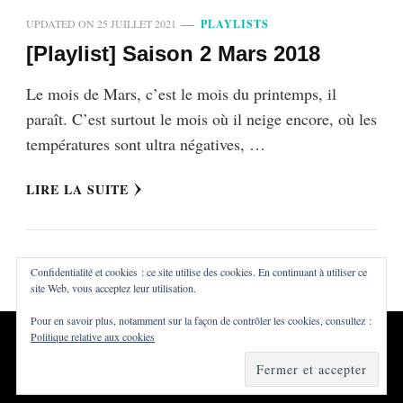
UPDATED ON
25 JUILLET 2021
PLAYLISTS
[Playlist] Saison 2 Mars 2018
Le mois de Mars, c’est le mois du printemps, il
paraît. C’est surtout le mois où il neige encore, où les
températures sont ultra négatives, …
LIRE LA SUITE
Confidentialité et cookies : ce site utilise des cookies. En continuant à utiliser ce
site Web, vous acceptez leur utilisation.
Pour en savoir plus, notamment sur la façon de contrôler les cookies, consultez :
Politique relative aux cookies
Tous droits réservés ©Dialna
Vilva | Développé par
Blossom
Themes
. Propulsé par
WordPress