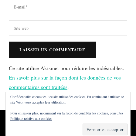
Ce site utilise Akismet pour réduire les indésirables.
En savoir plus sur la façon dont les données de vos
commentaires sont traitées
.
Confidentialité et cookies : ce site utilise des cookies. En continuant à utiliser ce
site Web, vous acceptez leur utilisation.
Pour en savoir plus, notamment sur la façon de contrôler les cookies, consultez :
Politique relative aux cookies
Tous droits réservés ©Dialna
Vilva | Développé par
Blossom
Themes
. Propulsé par
WordPress