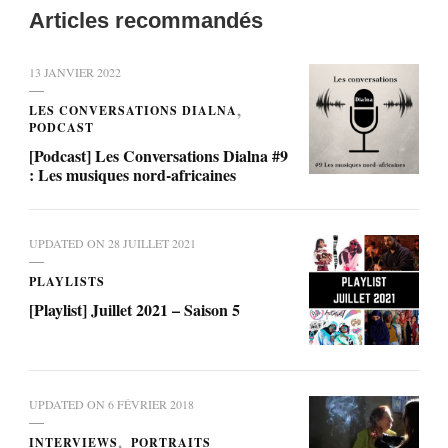
Articles recommandés
13 JANVIER 2022
LES CONVERSATIONS DIALNA
PODCAST
[Podcast] Les Conversations Dialna #9
: Les musiques nord-africaines
UPDATED ON
28 JUILLET 2021
PLAYLISTS
[Playlist] Juillet 2021 – Saison 5
UPDATED ON
6 FÉVRIER 2018
INTERVIEWS
PORTRAITS