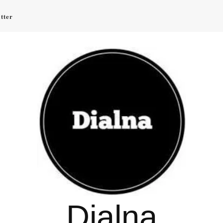
tter
Dialna