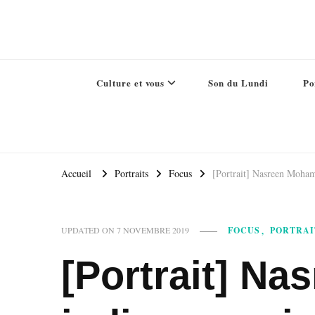
Culture et vous
Son du Lundi
Po
Accueil
Portraits
Focus
[Portrait] Nasreen Mohame
FOCUS
PORTRAI
UPDATED ON
7 NOVEMBRE 2019
[Portrait] Na