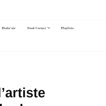
Dialn’air
Food Corner
Playlists
’artiste