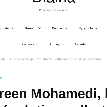
Pour nous et par nous
rtraits
Humeur
Podcast
Ugly is hype
Vis ma vie
A propos
Agenda
di, l’artiste indienne qui révolutionne l’orthodoxe artistique de son temps
TS
sreen Mohamedi, l