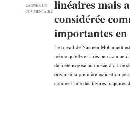
linéaires mais a
LAISSER UN
COMMENTAIRE
considérée comm
SUR
[PORTRAIT]
importantes en 
NASREEN
MOHAMEDI,
L’ARTISTE
Le travail de Nasreen Mohamedi est 
INDIENNE
QUI
même qu’elle est très peu connue dan
RÉVOLUTIONNE
déjà été exposé au musée d’art mo
L’ORTHODOXE
ARTISTIQUE
organisé la première exposition per
DE
comme l’une des figures majeures de
SON
TEMPS