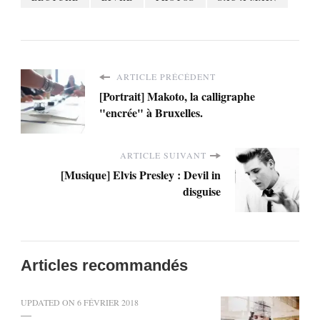
ARTICLE PRÉCÉDENT
[Portrait] Makoto, la calligraphe
"encrée" à Bruxelles.
ARTICLE SUIVANT
[Musique] Elvis Presley : Devil in
disguise
Articles recommandés
UPDATED ON
6 FÉVRIER 2018