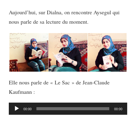
MON
Aujourd’hui, sur Dialna, on rencontre Aysegul qui
LIVRE
12
nous parle de sa lecture du moment.
Elle nous parle de « Le Sac » de Jean-Claude
Kaufmann :
Lecteur
00:00
00:00
audio