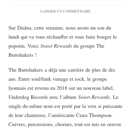
SUR
LAISSER UN COMMENTAIRE
[MUSIQUE]
THE
Sur Dialna, cette semaine, nous avons un son du
BUTTSHAKERS
lundi qui va vous réchauffer et vous faire bouger le
:
SWEET
popotin. Voici
Sweet Rewards
du groupe The
REWARDS
Buttshakers !
The Buttshakers a déjà une carrière de plus de dix
ans. Entre soul/funk vintage et rock, le groupe
lyonnais est revenu en 2018 sur un nouveau label,
Underdog Records avec l’album
Sweet Rewards.
Le
single du même nom est porté par la voix si puissante
de leur chanteuse, l’américaine Ciara Thompson.
Cuivres, percussions, choeurs, tout est mis en oeuvre