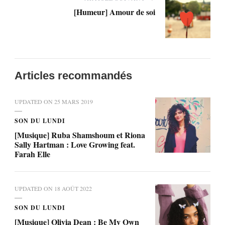
[Humeur] Amour de soi
Articles recommandés
UPDATED ON
25 MARS 2019
SON DU LUNDI
[Musique] Ruba Shamshoum et Riona
Sally Hartman : Love Growing feat.
Farah Elle
UPDATED ON
18 AOÛT 2022
SON DU LUNDI
[Musique] Olivia Dean : Be My Own