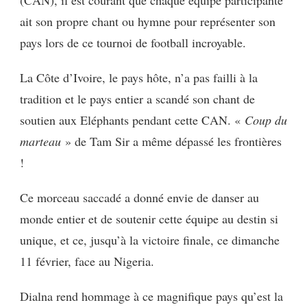
(CAN), il est courant que chaque équipe participante
MARTEAU
ait son propre chant ou hymne pour représenter son
FT.
TEAM
pays lors de ce tournoi de football incroyable.
PAIYA,
STE
La Côte d’Ivoire, le pays hôte, n’a pas failli à la
MILANO,
RENARD
tradition et le pays entier a scandé son chant de
BARAKISSA,
soutien aux Eléphants pendant cette CAN. «
Coup du
TAZEBOY,
PSK
marteau
» de Tam Sir a même dépassé les frontières
!
Ce morceau saccadé a donné envie de danser au
monde entier et de soutenir cette équipe au destin si
unique, et ce, jusqu’à la victoire finale, ce dimanche
11 février, face au Nigeria.
Dialna rend hommage à ce magnifique pays qu’est la