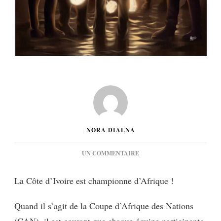
NORA DIALNA
SUR
UN COMMENTAIRE
[MUSIQUE]
TAM
La Côte d’Ivoire est championne d’Afrique !
SIR
:
Quand il s’agit de la Coupe d’Afrique des Nations
COUP
DU