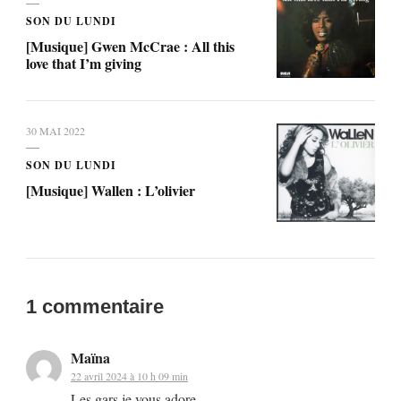
SON DU LUNDI
[Musique] Gwen McCrae : All this
love that I’m giving
30 MAI 2022
SON DU LUNDI
[Musique] Wallen : L’olivier
1 commentaire
Maïna
22 avril 2024 à 10 h 09 min
Les gars je vous adore