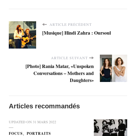
ARTICLE PRÉCÉDENT
[Musique] Hindi Zahra : Oursoul
ARTICLE SUIVANT
[Photo] Rania Matar, «Unspoken
Conversations – Mothers and
Daughters»
Articles recommandés
UPDATED ON
31 MARS 2022
FOCUS
PORTRAITS