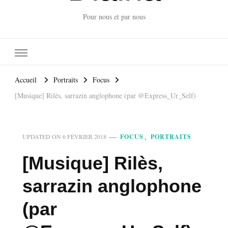
Pour nous et par nous
Accueil
Portraits
Focus
[Musique] Rilès, sarrazin anglophone (par @Express_Ur_Self)
FOCUS
PORTRAITS
UPDATED ON
6 FÉVRIER 2018
[Musique] Rilès,
sarrazin anglophone
(par