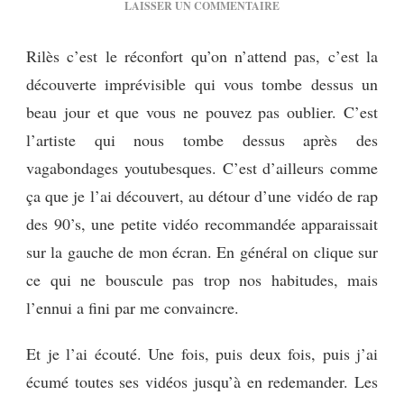
SUR
LAISSER UN COMMENTAIRE
[MUSIQUE]
RILÈS,
Rilès c’est le réconfort qu’on n’attend pas, c’est la
SARRAZIN
découverte imprévisible qui vous tombe dessus un
ANGLOPHONE
(PAR
beau jour et que vous ne pouvez pas oublier. C’est
@EXPRESS_UR_SELF)
l’artiste qui nous tombe dessus après des
vagabondages youtubesques. C’est d’ailleurs comme
ça que je l’ai découvert, au détour d’une vidéo de rap
des 90’s, une petite vidéo recommandée apparaissait
sur la gauche de mon écran. En général on clique sur
ce qui ne bouscule pas trop nos habitudes, mais
l’ennui a fini par me convaincre.
Et je l’ai écouté. Une fois, puis deux fois, puis j’ai
écumé toutes ses vidéos jusqu’à en redemander. Les