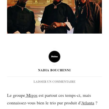
NADIA BOUCHENNI
SUR
LAISSER UN COMMENTAIRE
[MUSIQUE]
MIGOS
Le groupe
Migos
est partout ces temps-ci, mais
:
connaissez-vous bien le trio pur produit d’
STIR
Atlanta
?
FRY