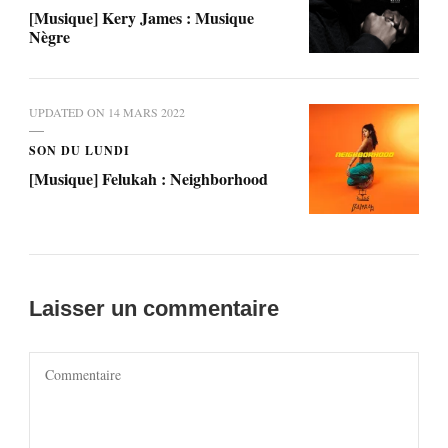
[Musique] Kery James : Musique
Nègre
UPDATED ON
14 MARS 2022
SON DU LUNDI
[Musique] Felukah : Neighborhood
Laisser un commentaire