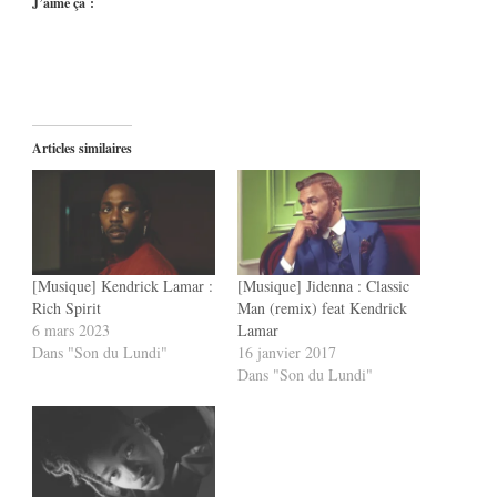
J’aime ça :
Articles similaires
[Musique] Kendrick Lamar :
[Musique] Jidenna : Classic
Rich Spirit
Man (remix) feat Kendrick
6 mars 2023
Lamar
Dans "Son du Lundi"
16 janvier 2017
Dans "Son du Lundi"