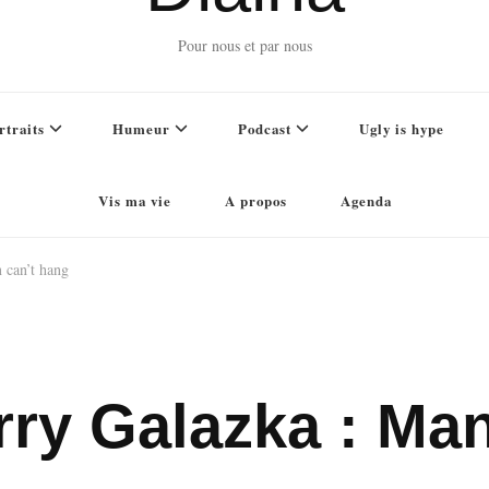
Pour nous et par nous
rtraits
Humeur
Podcast
Ugly is hype
Vis ma vie
A propos
Agenda
 can’t hang
rry Galazka : Man