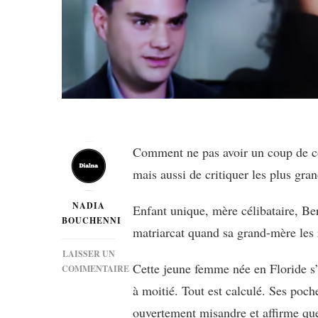
Comment ne pas avoir un coup de cœ
mais aussi de critiquer les plus gran
NADIA
Enfant unique, mère célibataire, Ber
BOUCHENNI
matriarcat quand sa grand-mère les r
LAISSER UN
Cette jeune femme née en Floride s’e
COMMENTAIRE
SUR
à moitié. Tout est calculé. Ses poch
[MUSIQUE]
ouvertement misandre et affirme que
BERRY