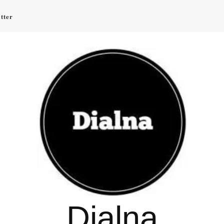
tter
Dialna