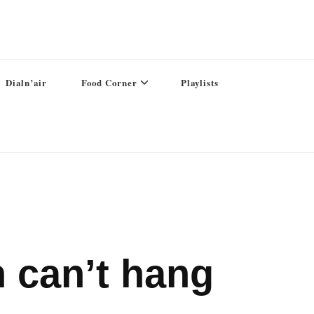
Dialn’air
Food Corner
Playlists
 can’t hang