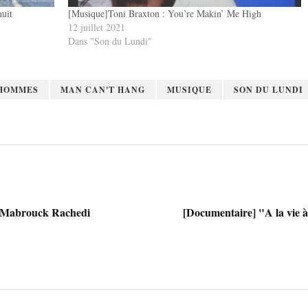
nuit
[Musique]Toni Braxton : You’re Makin’ Me High
12 juillet 2021
Dans "Son du Lundi"
HOMMES
MAN CAN'T HANG
MUSIQUE
SON DU LUNDI
ec Mabrouck Rachedi
[Documentaire] "A la vie à