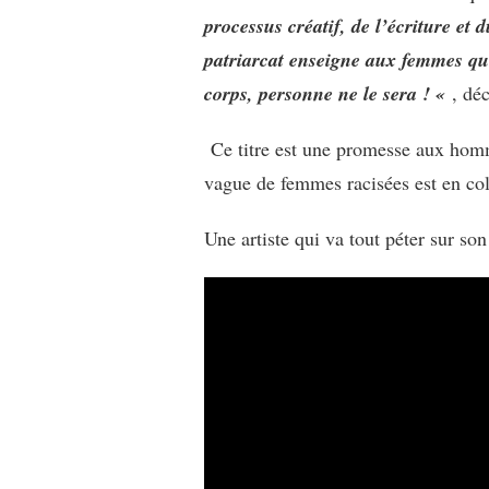
GALAZKA
processus créatif, de l’écriture et
:
patriarcat enseigne aux femmes que
MAN
CAN’T
corps, personne ne le sera ! «
, déc
HANG
Ce titre est une promesse aux homme
vague de femmes racisées est en co
Une artiste qui va tout péter sur so