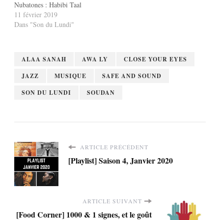
Nubatones : Habibi Taal
11 février 2019
Dans "Son du Lundi"
ALAA SANAH
AWA LY
CLOSE YOUR EYES
JAZZ
MUSIQUE
SAFE AND SOUND
SON DU LUNDI
SOUDAN
ARTICLE PRÉCÉDENT
[Playlist] Saison 4, Janvier 2020
ARTICLE SUIVANT
[Food Corner] 1000 & 1 signes, et le goût