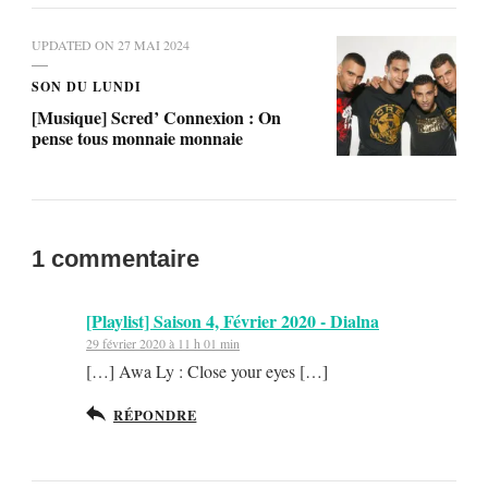
UPDATED ON
27 MAI 2024
SON DU LUNDI
[Musique] Scred’ Connexion : On
pense tous monnaie monnaie
1 commentaire
[Playlist] Saison 4, Février 2020 - Dialna
29 février 2020 à 11 h 01 min
[…] Awa Ly : Close your eyes […]
RÉPONDRE