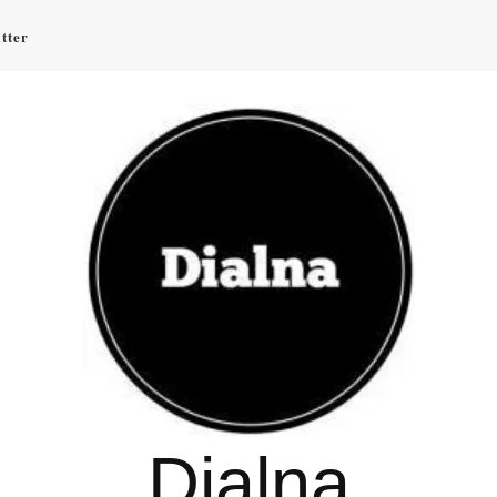
tter
Dialna