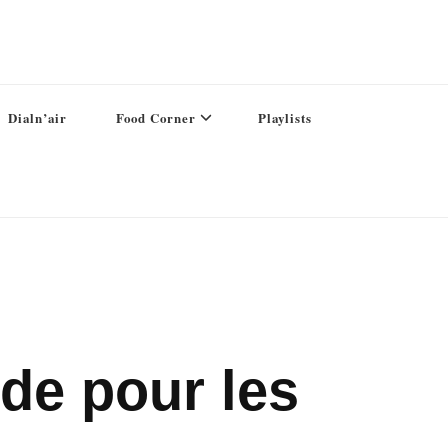
Dialn’air
Food Corner
Playlists
ode pour les