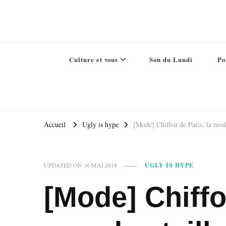
Culture et vous
Son du Lundi
Po
Accueil
Ugly is hype
[Mode] Chiffon de Paris, la mode
UPDATED ON
16 MAI 2018
UGLY IS HYPE
[Mode] Chiffo