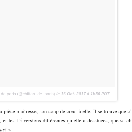
 de paris (@chiffon_de_paris)
le
16 Oct. 2017 à 1h56 PDT
 pièce maîtresse, son coup de cœur à elle. Il se trouve que c’
et les 15 versions différentes qu’elle a dessinées, que sa cli
sus!
»