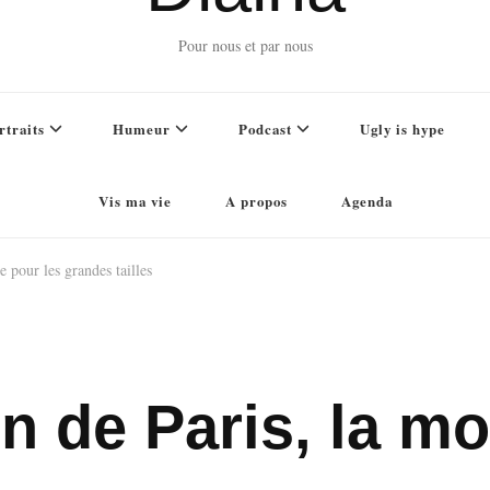
Pour nous et par nous
rtraits
Humeur
Podcast
Ugly is hype
Vis ma vie
A propos
Agenda
 pour les grandes tailles
n de Paris, la m