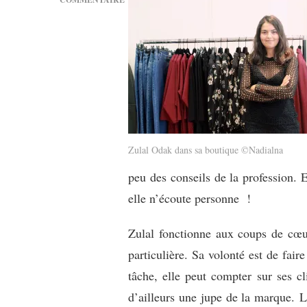
SUR
[MODE]
CHIFFON
DE
PARIS,
LA
MODE
POUR
LES
GRANDES
Zulal Odak dans sa boutique ©Nadialna
TAILLES
peu des conseils de la profession. 
elle n’écoute personne !
Zulal fonctionne aux coups de cœur
particulière. Sa volonté est de fai
tâche, elle peut compter sur ses cl
d’ailleurs une jupe de la marque.
L