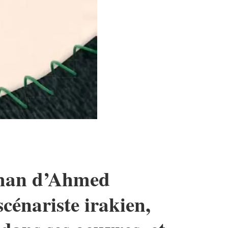
roman d’Ahmed
cénariste irakien,