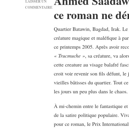
Ahmed Saadawi 
LAISSER UN
COMMENTAIRE
ce roman ne dér
SUR
[LIVRE]
AHMED
Quartier Batawin, Bagdad, Irak. Le 
SAADAWI
créature magique et maléfique à part
:
FRANKENSTEIN
ce printemps 2005. Après avoir reco
À
« Trucmuche »
, sa créature, va alo
BAGDAD
cette creature au visage balafré fas
croit voir revenir son fils défunt, 
vieilles bâtisses du quartier. Tout 
les jours un peu plus dans le chaos.
À mi-chemin entre le fantastique et
de la satire politique populaire. V
pour ce roman, le Prix International