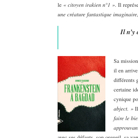
le
« citoyen irakien n°1 »
. Il repré
une créature fantastique imaginaire
Il n’y
Sa mission
il en arri
différents
certaine i
cynique po
abject. »
I
faire le bi
approuvant
avec ses défauts, son orgueil, sa van