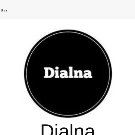
tter
Dialna