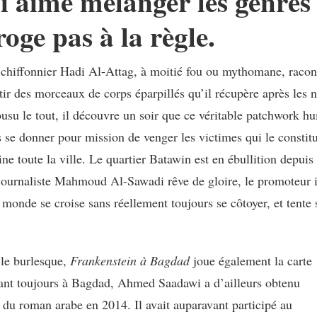
aime mélanger les genres d
oge pas à la règle.
chiffonnier Hadi Al-Attag, à moitié fou ou mythomane, raconte
ir des morceaux de corps éparpillés qu’il récupère après les n
usu le tout, il découvre un soir que ce véritable patchwork 
rs se donner pour mission de venger les victimes qui le constit
cine toute la ville. Le quartier Batawin est en ébullition depui
le journaliste Mahmoud Al-Sawadi rêve de gloire, le promoteur 
ce monde se croise sans réellement toujours se côtoyer, et tente
 le burlesque,
Frankenstein à Bagdad
joue également la carte
ivant toujours à Bagdad, Ahmed Saadawi a d’ailleurs obtenu
 du roman arabe en 2014. Il avait auparavant participé au