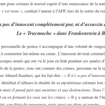
sente pour certains le nouvel espoir d’une renaissance de la na
, c’est nous »
, confiait l’auteur à l’AFP, lors de la sortie du r
 a pas d’innocent complètement pur, ni d’assassin
Le
« Trucmuche »
dans Frankenstein à 
 personnelle de justice s’accompagne d’une volonté de vengean
ve à commettre lui-même un crime. L’innocent devient criminel
 groupes armés qui ont vu le jour en Irak pendant ces années 
dée de la justice, tous ont commis des crimes, personne ne le 
ur Ahmed Saadawi, qui lui fait dire :
« Il n’y a pas d’innoce
l détaillait d’ailleurs la dualité de sa mystérieuse créature lor
en mais il prend part aux meurtres et aux destructions.
Nous l’
 ou en fermant les yeux sur les crimes. »
Il y a surtout de l
ité, son désir de vengeance, mais aussi ses rêves et espoirs.