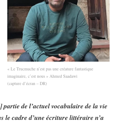
« Le Trucmuche n’est pas une créature fantastique
imaginaire, c’est nous » Ahmed Saadawi
(capture d’écran – DR)
] partie de l’actuel vocabulaire de la vie
ns le cadre d’une écriture littéraire n’a