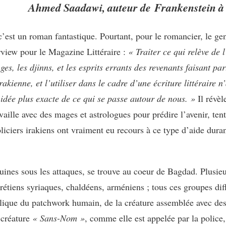
Ahmed Saadawi, auteur de
Frankenstein à
c’est un roman fantastique. Pourtant, pour le romancier, le gen
erview pour le Magazine Littéraire :
« Traiter ce qui relève de 
es, les djinns, et les esprits errants des revenants faisant par
irakienne, et l’utiliser dans le cadre d’une écriture littéraire 
 idée plus exacte de ce qui se passe autour de nous. »
Il révèl
availle avec des mages et astrologues pour prédire l’avenir, tent
policiers irakiens ont vraiment eu recours à ce type d’aide du
ruines sous les attaques, se trouve au coeur de Bagdad. Plu
hrétiens syriaques, chaldéens, arméniens ; tous ces groupes dif
lique du patchwork humain, de la créature assemblée avec des 
 créature
« Sans-Nom »
, comme elle est appelée par la police