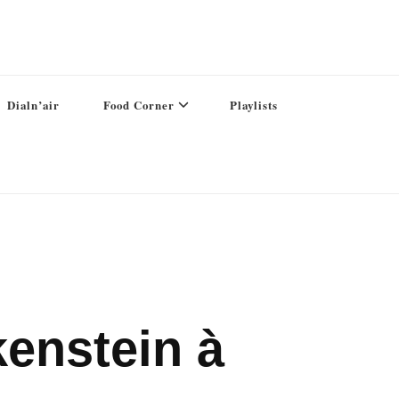
Dialn’air
Food Corner
Playlists
kenstein à