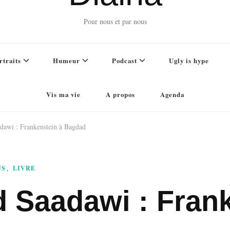
Pour nous et par nous
rtraits
Humeur
Podcast
Ugly is hype
Vis ma vie
A propos
Agenda
dawi : Frankenstein à Bagdad
US
LIVRE
d Saadawi : Fran