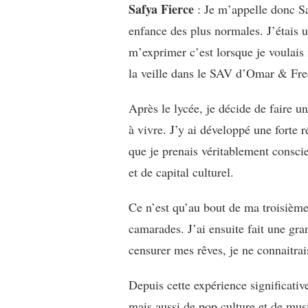
Safya Fierce
: Je m’appelle donc Saf
IS
SAFYA
enfance des plus normales. J’étais u
FIERCE
m’exprimer c’est lorsque je voulais
la veille dans le SAV d’Omar & Fre
Après le lycée, je décide de faire un
à vivre. J’y ai développé une forte 
que je prenais véritablement consci
et de capital culturel.
Ce n’est qu’au bout de ma troisièm
camarades. J’ai ensuite fait une gr
censurer mes rêves, je ne connaitrai
Depuis cette expérience significativ
mais aussi de pop culture et de mus