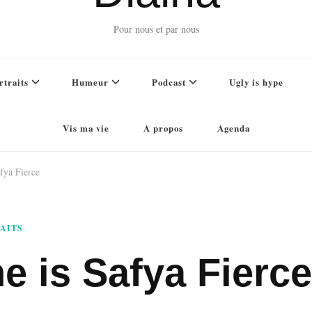
Pour nous et par nous
rtraits
Humeur
Podcast
Ugly is hype
Vis ma vie
A propos
Agenda
fya Fierce
AITS
he is Safya Fierce