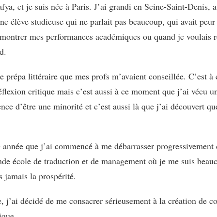
ya, et je suis née à Paris. J’ai grandi en Seine-Saint-Denis, a
ne élève studieuse qui ne parlait pas beaucoup, qui avait peu
 montrer mes performances académiques ou quand je voulais res
d.
e prépa littéraire que mes profs m’avaient conseillée. C’est à c
réflexion critique mais c’est aussi à ce moment que j’ai vécu un
ence d’être une minorité et c’est aussi là que j’ai découvert 
e année que j’ai commencé à me débarrasser progressivement d
ande école de traduction et de management où je me suis beauco
s jamais la prospérité.
e, j’ai décidé de me consacrer sérieusement à la création de c
ique.