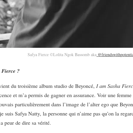
Safya Fierce ©Lolita Ngok Bassomb aka
@friendswithpotenti
a
Fierce ?
vient du troisième album studio de Beyoncé,
I am Sasha Fier
ence et m’a permis de gagner en assurance. Voir une femme no
rouvais particulièrement dans l’image de l’alter ego que Beyon
 suis Safya Natty, la personne qui n’aime pas qu’on la regarde
a peur de dire sa vérité.