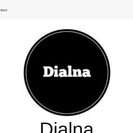
tter
Dialna