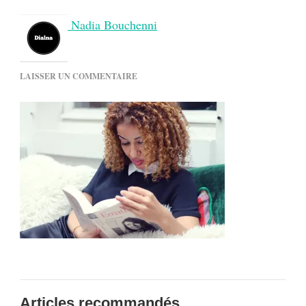
Nadia Bouchenni
SUR
LAISSER UN COMMENTAIRE
JAMAIS
SANS
MON
LIVRE
#49,
AVEC
FATIMA
AÏT
BOUNOUA
Articles recommandés