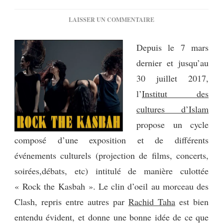
SUR
LAISSER UN COMMENTAIRE
[EXPO]
ROCK
Depuis le 7 mars
THE
dernier et jusqu’au
KASBAH
30 juillet 2017,
l’
Institut des
cultures d’Islam
propose un cycle
composé d’une exposition et de différents
événements culturels (projection de films, concerts,
soirées,débats, etc) intitulé de manière culottée
« Rock the Kasbah ». Le clin d’oeil au morceau des
Clash, repris entre autres par
Rachid Taha
est bien
entendu évident, et donne une bonne idée de ce que