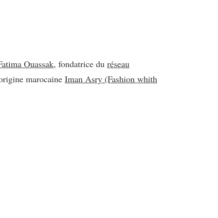
Fatima Ouassak
, fondatrice du
réseau
’origine marocaine
Iman Asry (Fashion whith