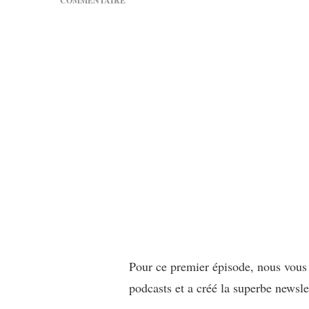
COMMENTAIRE
SUR
[CONVERSATION]
PAROLES
DE
FEMMES
01
–
WAHIBA
Pour ce premier épisode, nous vous p
podcasts et a créé la superbe newsle