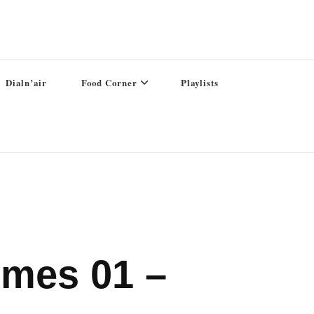
Dialn’air
Food Corner
Playlists
mmes 01 –