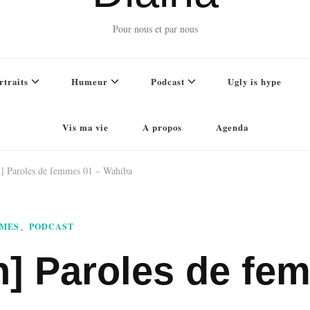
Pour nous et par nous
rtraits
Humeur
Podcast
Ugly is hype
Vis ma vie
A propos
Agenda
n] Paroles de femmes 01 – Wahiba
MMES
PODCAST
n] Paroles de fe