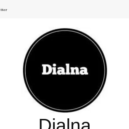
tter
Dialna