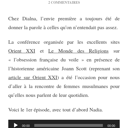
SUR
2 COMMENTAIRES
[CONVERSATION]
PAROLES
Chez Dialna, l’envie première a toujours été de
DE
donner la parole à celles qu’on n’entendait pas assez.
FEMMES
1
La conférence organisée par les excellents sites
Orient XXI
et
Le Monde des Religions
sur
« l’obsession française du voile » en présence de
l’historienne américaine Joann Scott (reprenant son
article sur Orient XXI
) a été l’occasion pour nous
d’aller à la rencontre de femmes musulmanes pour
qu’elles nous parlent de leur quotidien.
Voici le 1er épisode, avec tout d’abord Nadia.
Lecteur
00:00
00:00