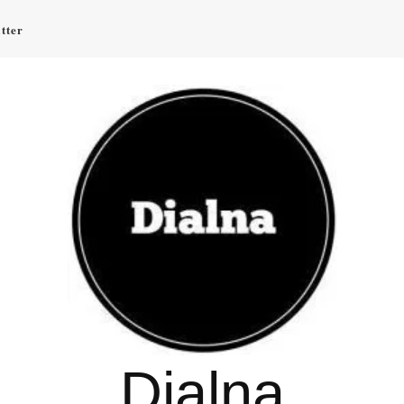
tter
Dialna