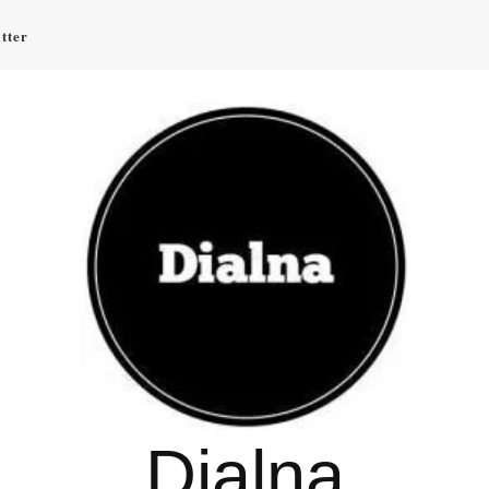
tter
Dialna