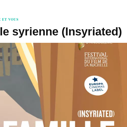
 ET VOUS
e syrienne (Insyriated)