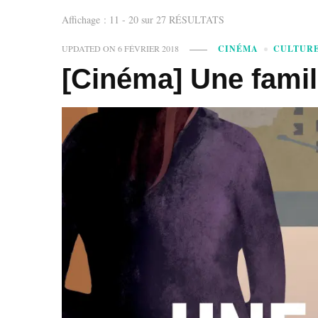
Affichage : 11 - 20 sur 27 RÉSULTATS
UPDATED ON
6 FÉVRIER 2018
CINÉMA
CULTURE
[Cinéma] Une famill