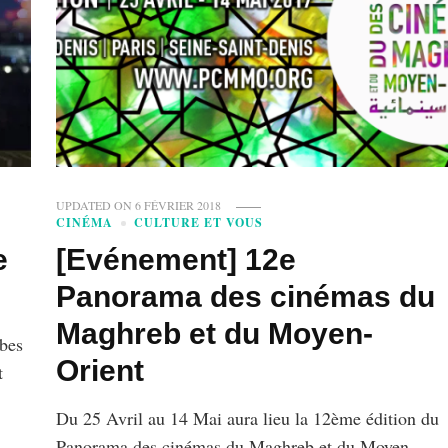
UPDATED ON
6 FÉVRIER 2018
CINÉMA
CULTURE ET VOUS
e
[Evénement] 12e
Panorama des cinémas du
Maghreb et du Moyen-
abes
Orient
t
Du 25 Avril au 14 Mai aura lieu la 12ème édition du
Panorama des cinémas du Maghreb et du Moyen-