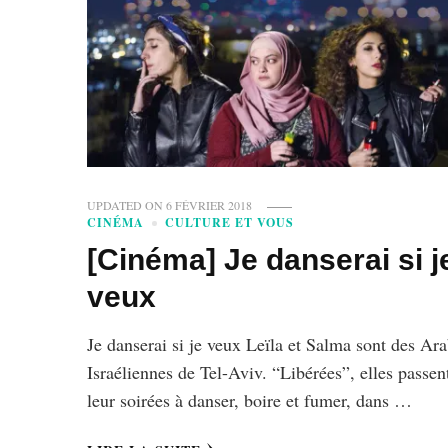
UPDATED ON
6 FÉVRIER 2018
CINÉMA
CULTURE ET VOUS
[Cinéma] Je danserai si j
veux
Je danserai si je veux Leïla et Salma sont des Ar
Israéliennes de Tel-Aviv. “Libérées”, elles passen
leur soirées à danser, boire et fumer, dans …