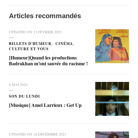
Articles recommandés
UPDATED ON
23 FÉVRIER 2023
BILLETS D'HUMEUR
CINÉMA
CULTURE ET VOUS
[Humeur]Quand les productions
Badrakhan m’ont sauvée du racisme !
6 MAI 2024
SON DU LUNDI
[Musique] Amel Larrieux : Get Up
UPDATED ON
16 DÉCEMBRE 2021