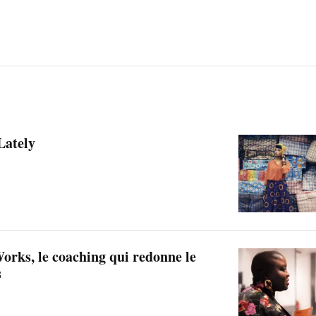
Lately
rks, le coaching qui redonne le
s