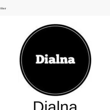
tter
Dialna