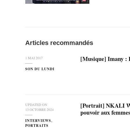
Articles recommandés
[Musique] Imany : 
1 MAI 2017
SON DU LUNDI
[Portrait] NKALI Wo
UPDATED ON
13 OCTOBRE 2024
pouvoir aux femme
INTERVIEWS
PORTRAITS